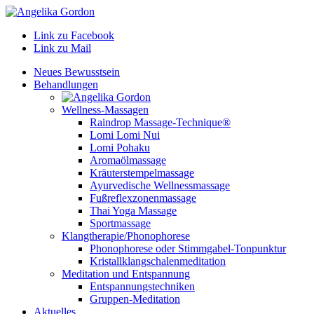
Link zu Facebook
Link zu Mail
Neues Bewusstsein
Behandlungen
Wellness-Massagen
Raindrop Massage-Technique®
Lomi Lomi Nui
Lomi Pohaku
Aromaölmassage
Kräuterstempelmassage
Ayurvedische Wellnessmassage
Fußreflexzonenmassage
Thai Yoga Massage
Sportmassage
Klangtherapie/Phonophorese
Phonophorese oder Stimmgabel-Tonpunktur
Kristallklangschalenmeditation
Meditation und Entspannung
Entspannungstechniken
Gruppen-Meditation
Aktuelles